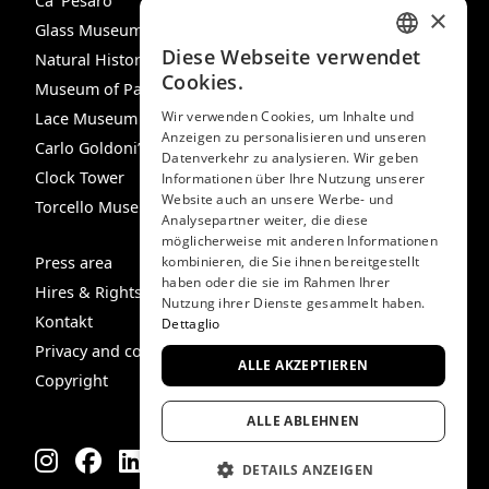
Ca‘ Pesaro
×
Glass Museum
Diese Webseite verwendet
Natural History Museum
ITALIAN
Cookies.
Museum of Palazzo Mocenigo
ENGLISH
Wir verwenden Cookies, um Inhalte und
Lace Museum
Anzeigen zu personalisieren und unseren
SPANISH
Carlo Goldoni’s House
Datenverkehr zu analysieren. Wir geben
GERMAN
Clock Tower
Informationen über Ihre Nutzung unserer
Website auch an unsere Werbe- und
Torcello Museum
FRENCH
Analysepartner weiter, die diese
möglicherweise mit anderen Informationen
Press area
kombinieren, die Sie ihnen bereitgestellt
haben oder die sie im Rahmen Ihrer
Hires & Rights
Nutzung ihrer Dienste gesammelt haben.
Kontakt
Dettaglio
Privacy and cookie policy
ALLE AKZEPTIEREN
Copyright
ALLE ABLEHNEN
DETAILS ANZEIGEN