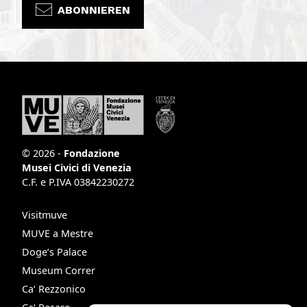
ABONNIEREN
© 2026 -
Fondazione
Musei Civici di Venezia
C.F. e P.IVA 03842230272
Visitmuve
MUVE a Mestre
Doge’s Palace
Museum Correr
Ca‘ Rezzonico