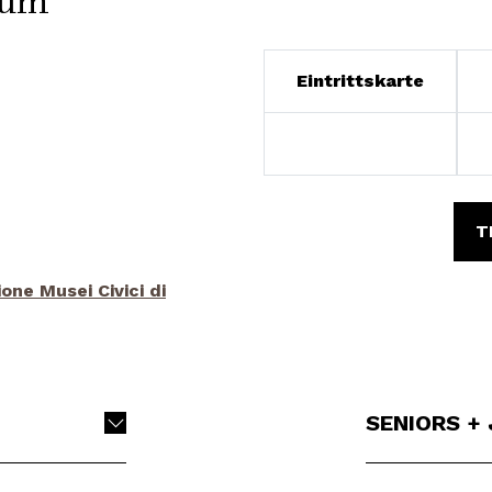
eum
Eintrittskarte
T
ne Musei Civici di
SENIORS +