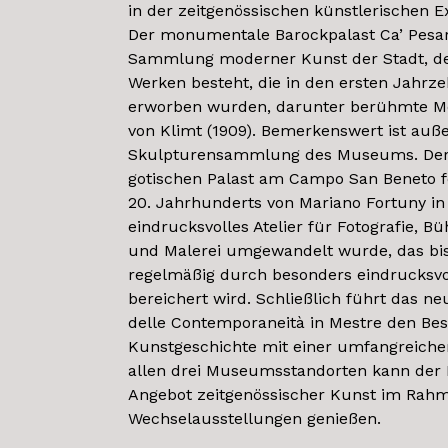
in der zeitgenössischen künstlerischen 
Der monumentale Barockpalast Ca’ Pesar
Sammlung moderner Kunst der Stadt, d
Werken besteht, die in den ersten Jahrz
erworben wurden, darunter berühmte Mei
von Klimt (1909). Bemerkenswert ist auß
Skulpturensammlung des Museums. Der
gotischen Palast am Campo San Beneto fo
20. Jahrhunderts von Mariano Fortuny in 
eindrucksvolles Atelier für Fotografie, Bü
und Malerei umgewandelt wurde, das bis
regelmäßig durch besonders eindrucksvo
bereichert wird. Schließlich führt das
delle Contemporaneità in Mestre den Bes
Kunstgeschichte mit einer umfangreich
allen drei Museumsstandorten kann der
Angebot zeitgenössischer Kunst im Rah
Wechselausstellungen genießen.