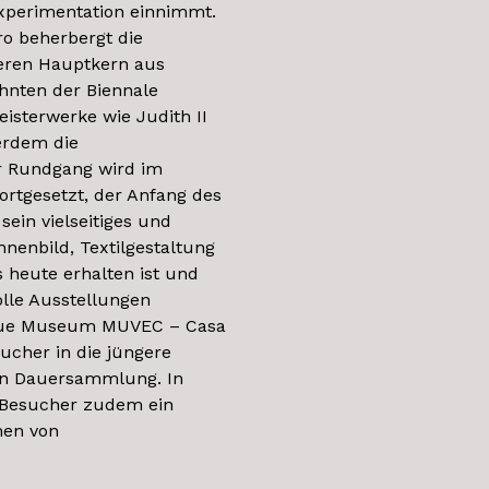
Experimentation einnimmt.
o beherbergt die
eren Hauptkern aus
ehnten der Biennale
sterwerke wie Judith II
erdem die
 Rundgang wird im
rtgesetzt, der Anfang des
sein vielseitiges und
hnenbild, Textilgestaltung
 heute erhalten ist und
lle Ausstellungen
 neue Museum MUVEC – Casa
ucher in die jüngere
en Dauersammlung. In
 Besucher zudem ein
men von