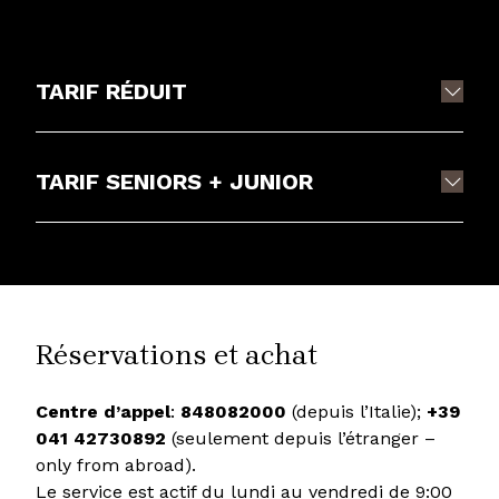
TARIF RÉDUIT
TARIF SENIORS + JUNIOR
Réservations et achat
Centre d’appel
:
848082000
(depuis l’Italie);
+39
041 42730892
(seulement depuis l’étranger –
only from abroad).
Le service est actif du lundi au vendredi de 9:00