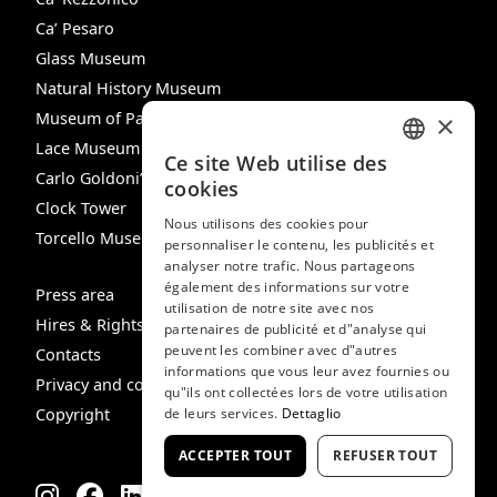
Ca’ Pesaro
Glass Museum
Natural History Museum
Museum of Palazzo Mocenigo
×
Lace Museum
Ce site Web utilise des
ITALIAN
Carlo Goldoni’s House
cookies
Clock Tower
ENGLISH
Nous utilisons des cookies pour
Torcello Museum
personnaliser le contenu, les publicités et
SPANISH
analyser notre trafic. Nous partageons
GERMAN
également des informations sur votre
Press area
utilisation de notre site avec nos
FRENCH
Hires & Rights
partenaires de publicité et d"analyse qui
peuvent les combiner avec d"autres
Contacts
informations que vous leur avez fournies ou
Privacy and cookie policy
qu"ils ont collectées lors de votre utilisation
Copyright
de leurs services.
Dettaglio
ACCEPTER TOUT
REFUSER TOUT