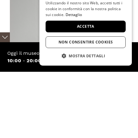
GERMAN
Utilizzando il nostro sito Web, accetti tutti i
cookie in conformità con la nostra politica
FRENCH
sui cookie.
Dettaglio
ACCETTA
NON CONSENTIRE COOKIES
Oggi il museo è aperto
MOSTRA DETTAGLI
10:00
-
20:00
STRETTAMENTE NECESSARIO
PRESTAZIONE
TARGETING
FUNZIONALITÀ
6/05/26 - 22/11/26
ERWIN WURM. DREAMERS
Strettamente necessario
Prestazione