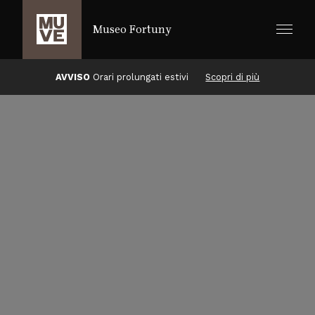
SALTA AL CONTENUTO PRINCIPALE
Museo Fortuny
AVVISO
Orari prolungati estivi
Scopri di più