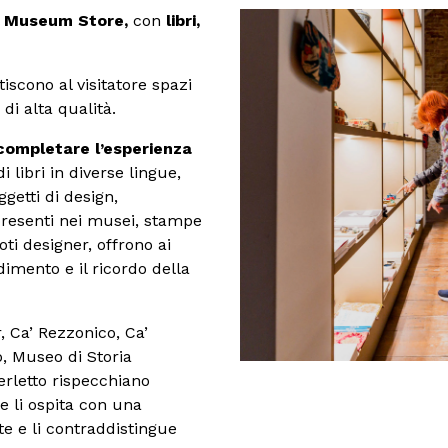
l
Museum Store,
con
libri,
tiscono al visitatore spazi
 di alta qualità.
completare l’esperienza
i libri in diverse lingue,
getti di design,
e presenti nei musei, stampe
noti designer, offrono ai
ndimento e il ricordo della
, Ca’ Rezzonico, Ca’
, Museo di Storia
rletto rispecchiano
he li ospita con una
e e li contraddistingue