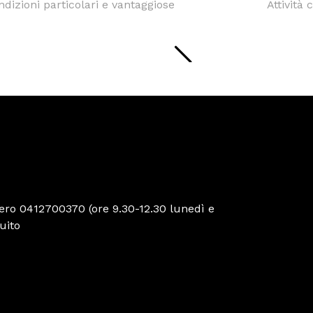
ndizioni particolari e vantaggiose
Attività 
ro 0412700370 (ore 9.30-12.30 lunedì e
uito