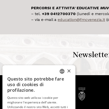
PERCORSI E ATTIVITA’ EDUCATIVE
MUV
– tel.
+39
0412700370
(lunedì e mercole
– via e-mail a
education@fmcvenezia.it
(d
Newslette
×
Questo sito potrebbe fare
ITALIAN
uso di cookies di
ENGLISH
profilazione.
SPANISH
Questo sito web utilizza i cookie per
migliorare l'esperienza dell'utente.
GERMAN
Utilizzando il nostro sito Web, accetti tutti i
© 2026 -
Fondazione