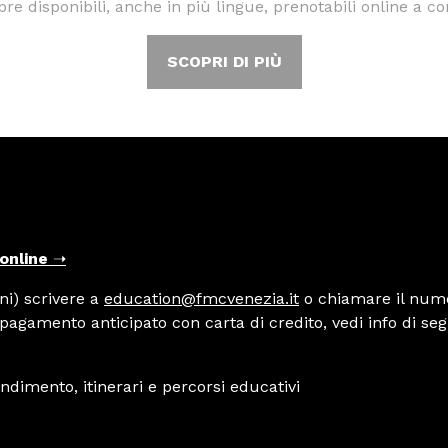
pre disponibili, anche in più lingue, prenotabili online a co
SCOPRI DI PIÙ
 online
➝
ni) scrivere a
education@fmcvenezia.it
o chiamare il nume
e pagamento anticipato con carta di credito, vedi info di seg
fondimento, itinerari e percorsi educativi