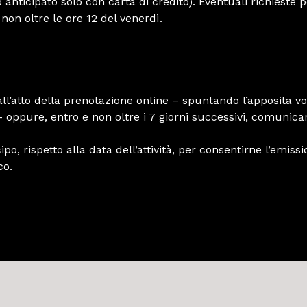
anticipato solo con carta di credito). Eventuali richieste
 non oltre le ore 12 del venerdì.
 all’atto della prenotazione online – spuntando l’apposita v
oppure, entro e non oltre i 7 giorni successivi, comunican
po, rispetto alla data dell’attività, per consentirne l’em
co.