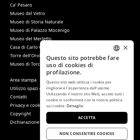
Ca’ Pesaro
Museo del Vetro
Museo di Storia Naturale
Museo di Palazzo Mocenigo
Museo del Merletto
×
Casa di Carlo Goldoni
Torre dell’Orologio
Questo sito potrebbe fare
ITALIAN
Museo di Torcello
uso di cookies di
ENGLISH
profilazione.
Area stampa
SPANISH
Questo sito web utilizza i cookie per
Utilizzo spazi e immagini
migliorare l'esperienza dell'utente.
GERMAN
Utilizzando il nostro sito Web, accetti tutti i
Contatti
cookie in conformità con la nostra politica
FRENCH
Privacy e cookie policy
sui cookie.
Dettaglio
Copyright
ACCETTA
Dichiarazione di Accessibilità
NON CONSENTIRE COOKIES