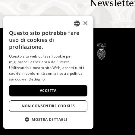
Newslette
×
Questo sito potrebbe fare
ITALIAN
uso di cookies di
ENGLISH
profilazione.
SPANISH
Questo sito web utilizza i cookie per
migliorare l'esperienza dell'utente.
GERMAN
Utilizzando il nostro sito Web, accetti tutti i
© 2026 -
Fondazione
cookie in conformità con la nostra politica
Musei Civici di Venezia
FRENCH
sui cookie.
Dettaglio
C.F. e P.IVA 03842230272
ACCETTA
NON CONSENTIRE COOKIES
MOSTRA DETTAGLI
STRETTAMENTE NECESSARIO