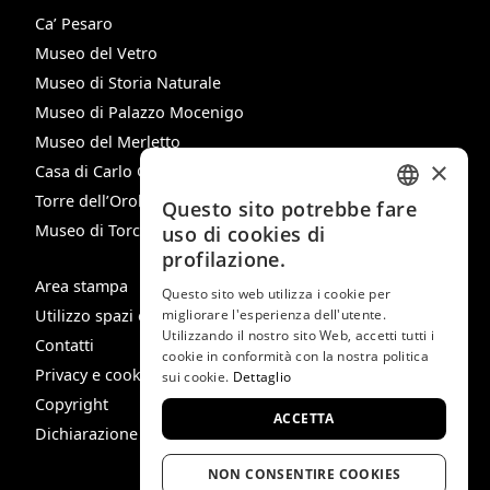
Ca’ Pesaro
Museo del Vetro
Museo di Storia Naturale
Museo di Palazzo Mocenigo
Museo del Merletto
×
Casa di Carlo Goldoni
Torre dell’Orologio
Questo sito potrebbe fare
ITALIAN
Museo di Torcello
uso di cookies di
ENGLISH
profilazione.
Area stampa
SPANISH
Questo sito web utilizza i cookie per
Utilizzo spazi e immagini
migliorare l'esperienza dell'utente.
GERMAN
Utilizzando il nostro sito Web, accetti tutti i
Contatti
cookie in conformità con la nostra politica
FRENCH
Privacy e cookie policy
sui cookie.
Dettaglio
Copyright
ACCETTA
Dichiarazione di Accessibilità
NON CONSENTIRE COOKIES